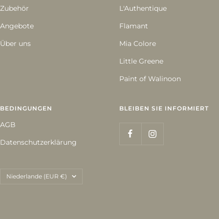
Zubehör
L'Authentique
Angebote
Flamant
Über uns
Mia Colore
Little Greene
Paint of Walinoon
BEDINGUNGEN
BLEIBEN SIE INFORMIERT
AGB
Datenschutzerklärung
Land/Region
Niederlande (EUR €)
Traumfarbe.com
Powered by Shopify