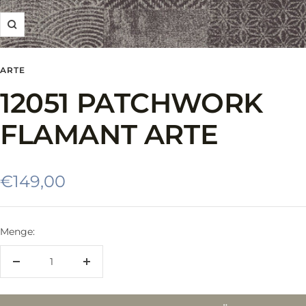
Zoom
ARTE
12051 PATCHWORK
FLAMANT ARTE
Angebotspreis
€149,00
Menge:
Menge
Menge
verringern
erhöhen