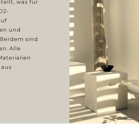
ellt, was für
O2-
auf
hen und
ußerdem sind
n. Alle
aterialien
 aus