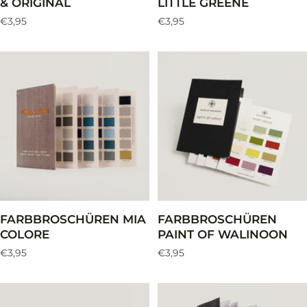
& ORIGINAL
LITTLE GREENE
Angebotspreis
Angebotspreis
€3,95
€3,95
FARBBROSCHÜREN MIA
FARBBROSCHÜREN
COLORE
PAINT OF WALINOON
Angebotspreis
Angebotspreis
€3,95
€3,95