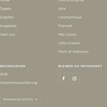
Farbe
Pure & Original
Tapete
Arte
Zubehör
L'Authentique
Angebote
Flamant
Über uns
Mia Colore
Little Greene
Paint of Walinoon
BEDINGUNGEN
BLEIBEN SIE INFORMIERT
AGB
Datenschutzerklärung
Land/Region
Niederlande (EUR €)