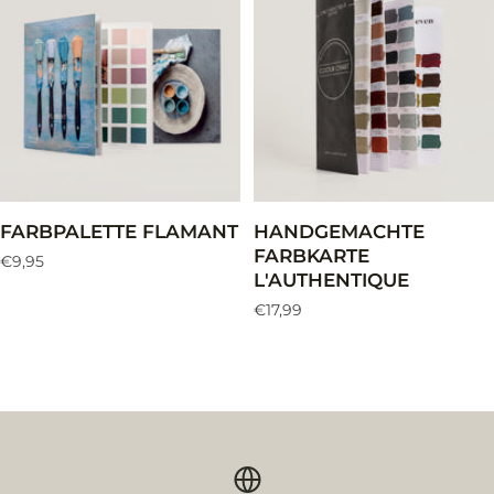
FARBPALETTE FLAMANT
HANDGEMACHTE
FARBKARTE
Angebotspreis
€9,95
L'AUTHENTIQUE
Angebotspreis
€17,99