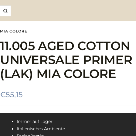
Zoom
MIA COLORE
11.005 AGED COTTON
UNIVERSALE PRIMER
(LAK) MIA COLORE
Angebotspreis
€55,15
Immer auf Lager
Italienisches Ambiente