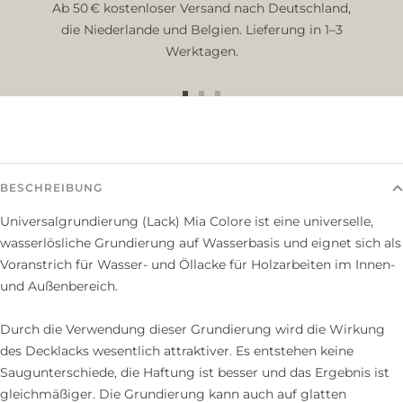
Ab 50 € kostenloser Versand nach Deutschland,
die Niederlande und Belgien. Lieferung in 1–3
Werktagen.
Zur
Zur
Zur
Slide
Slide
Slide
1
2
3
gehen
gehen
gehen
BESCHREIBUNG
Universalgrundierung (Lack) Mia Colore ist eine universelle,
wasserlösliche Grundierung auf Wasserbasis und eignet sich als
Voranstrich für Wasser- und Öllacke für Holzarbeiten im Innen-
und Außenbereich.
Durch die Verwendung dieser Grundierung wird die Wirkung
des Decklacks wesentlich attraktiver. Es entstehen keine
Saugunterschiede, die Haftung ist besser und das Ergebnis ist
gleichmäßiger. Die Grundierung kann auch auf glatten