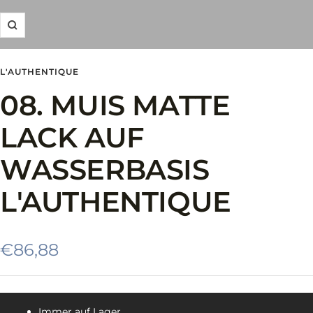
Zoom
L'AUTHENTIQUE
08. MUIS MATTE
LACK AUF
WASSERBASIS
L'AUTHENTIQUE
Angebotspreis
€86,88
Immer auf Lager