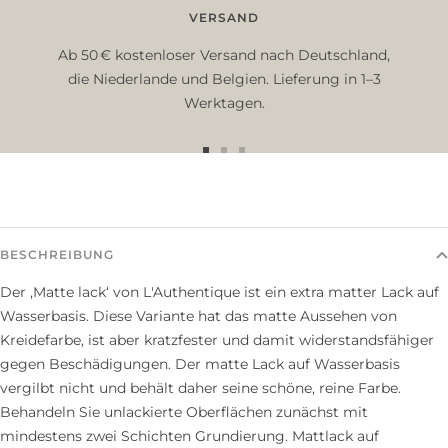
VERSAND
Ab 50 € kostenloser Versand nach Deutschland,
die Niederlande und Belgien. Lieferung in 1–3
Werktagen.
Zur
Zur
Zur
Slide
Slide
Slide
1
2
3
gehen
gehen
gehen
BESCHREIBUNG
Der ‚Matte lack‘ von L'Authentique ist ein extra matter Lack auf
Wasserbasis. Diese Variante hat das matte Aussehen von
Kreidefarbe, ist aber kratzfester und damit widerstandsfähiger
gegen Beschädigungen. Der matte Lack auf Wasserbasis
vergilbt nicht und behält daher seine schöne, reine Farbe.
Behandeln Sie unlackierte Oberflächen zunächst mit
mindestens zwei Schichten Grundierung. Mattlack auf