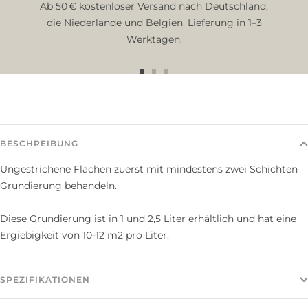
Ab 50 € kostenloser Versand nach Deutschland,
die Niederlande und Belgien. Lieferung in 1–3
Werktagen.
Zur
Zur
Zur
Slide
Slide
Slide
1
2
3
gehen
gehen
gehen
BESCHREIBUNG
Ungestrichene Flächen zuerst mit mindestens zwei Schichten
Grundierung behandeln.
Diese Grundierung ist in 1 und 2,5 Liter erhältlich und hat eine
Ergiebigkeit von 10-12 m2 pro Liter.
SPEZIFIKATIONEN