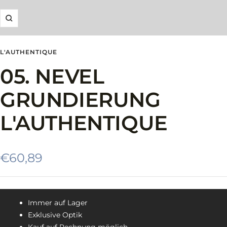
Zoom
L'AUTHENTIQUE
05. NEVEL
GRUNDIERUNG
L'AUTHENTIQUE
Angebotspreis
€60,89
Immer auf Lager
Exklusive Optik