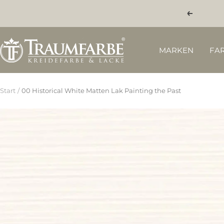
Direkt
Zurück
zum
Inhalt
Traumfarbe.com
MARKEN
FA
Start
00 Historical White Matten Lak Painting the Past