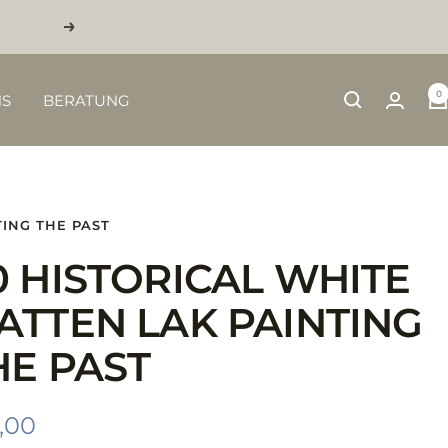
Weiter
0
NS
BERATUNG
TING THE PAST
0 HISTORICAL WHITE
ATTEN LAK PAINTING
HE PAST
ebotspreis
,00