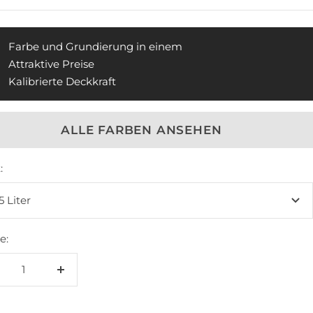
Farbe und Grundierung in einem
Attraktive Preise
Kalibrierte Deckkraft
ALLE FARBEN ANSEHEN
:
5 Liter
e:
enge
Menge
rringern
erhöhen