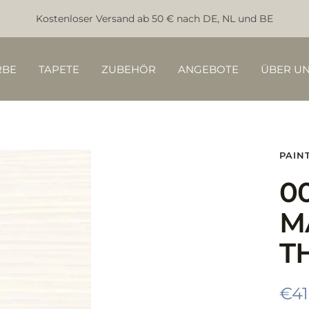
Kostenloser Versand ab 50 € nach DE, NL und BE
RBE
TAPETE
ZUBEHÖR
ANGEBOTE
ÜBER U
PAIN
0
M
T
Ang
€41