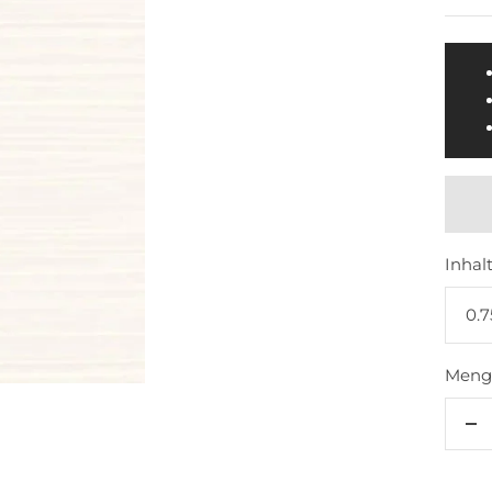
Inhalt
0.7
Meng
M
ve