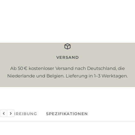
VERSAND
Ab 50 € kostenloser Versand nach Deutschland, die
Niederlande und Belgien. Lieferung in 1–3 Werktagen.
BESCHREIBUNG
SPEZIFIKATIONEN
Zurück
Weiter