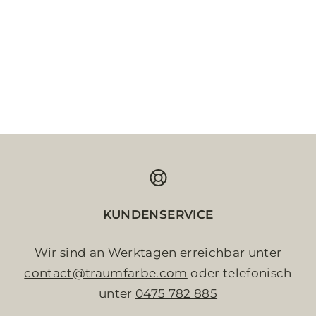
KUNDENSERVICE
Wir sind an Werktagen erreichbar unter
contact@traumfarbe.com
oder telefonisch
unter
0475 782 885