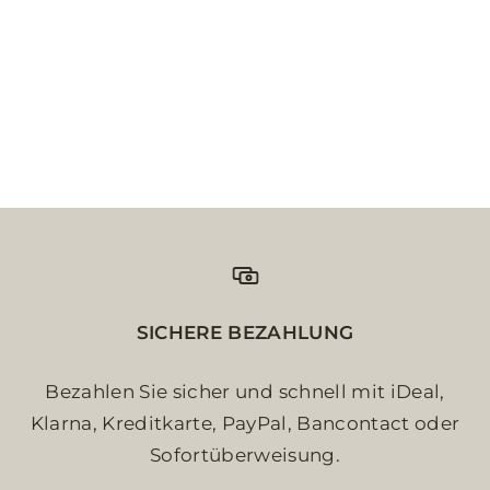
SICHERE BEZAHLUNG
Bezahlen Sie sicher und schnell mit iDeal,
Klarna, Kreditkarte, PayPal, Bancontact oder
Sofortüberweisung.