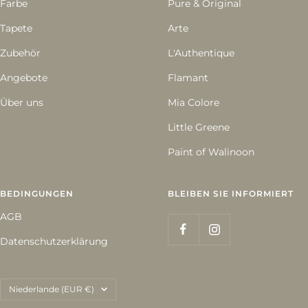
Farbe
Pure & Original
Tapete
Arte
Zubehör
L'Authentique
Angebote
Flamant
Über uns
Mia Colore
Little Greene
Paint of Walinoon
BEDINGUNGEN
BLEIBEN SIE INFORMIERT
AGB
Datenschutzerklärung
Land/Region
Niederlande (EUR €)